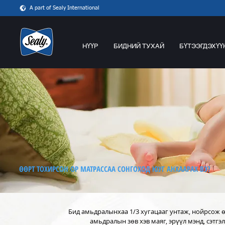
A part of Sealy International
НҮҮР
БИДНИЙ ТУХАЙ
БҮТЭЭГДЭХҮҮ
ӨӨРТ ТОХИРСОН ОР МАТРАССАА СОНГОХОД ЮУГ АНХААРАХ ВЭ?
Бид амьдралынхаа 1/3 хугацааг унтаж, нойрсож ѳ
амьдралын зѳв хэв маяг, эрүүл мэнд, сэтг