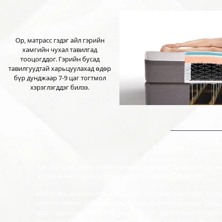
Ор, матрасс гэдэг айл гэрийн
хамгийн чухал тавилгад
тооцогддог. Гэрийн бусад
тавилгуудтай харьцуулахад ѳдѳр
бүр дунджаар 7-9 цаг тогтмол
хэрэглэгддэг билээ.
Зах зээл дээр маш олон тѳрлийн, ѳѳр ѳѳр брэндийн ор, ма
Эдгээр нь яг юугаараа хоорондоо ялгаатай байдаг вэ?
Ихэнх ор, матрасснууд гаднаасаа ижилхэн харагддаг боло
үзүүлэх нѳлѳѳ, дизайн, ашиглагдаж буй материалын бүтэц 
даах чадварын хувьд маш их ялгаатай. Эдгээр үзүүлэлтүүд
явцад тус бүтээгдэхүүн ямар чанартайг харуулдаг. Хэтэрх