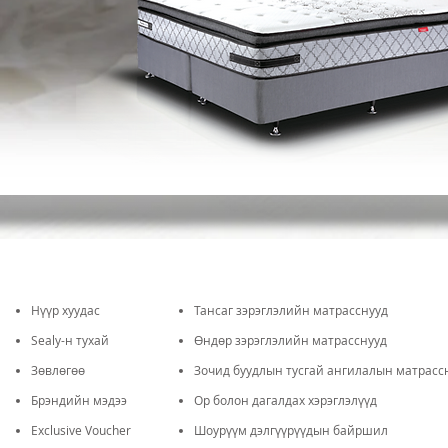
Нүүр хуудас
Taнсаг зэрэглэлийн матрасснууд
Sealy-н тухай
Өндөр зэрэглэлийн матрасснууд
Зөвлөгөө
Зочид буудлын тусгай ангилалын матрасс
Брэндийн мэдээ
Ор болон дагалдах хэрэглэлүүд
Exclusive Voucher
Шоурүүм дэлгүүрүүдын байршил