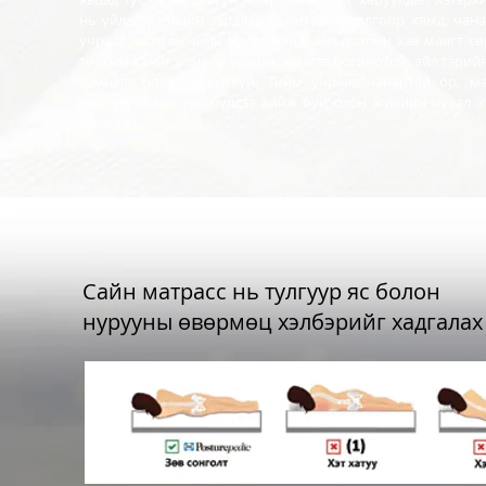
нь үйлдвэрлэлийн зардлаа багасгах зорилгоор хямд, чан
учраас хэрэглэгчийн эрүүл мэнд, амьдралын хэв маягт с
тоосны хачиг олноор үржин, эдэлгээ богинотой, айл гэрий
хэмнэлт болж чаддаггүй. Тийм учраас чанартай ор, ма
ѳѳртѳѳ болон гэр бүлдээ хийж буй олон жилийн чухал х
хэрэгтэй.
Сайн матрасс нь тулгуур яс болон
нурууны ѳвѳрмѳц
хэлбэрийг хадгалах