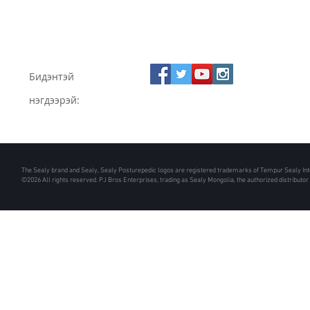
Бидэнтэй
нэгдээрэй:
The Sealy brand and Sealy, Sealy Posturepedic logos are registered trademarks of Tempur Sealy Inter
©2026 All rights reserved. PJ Bros Enterprises, trading as Sealy Mongolia, the authorized distributor 