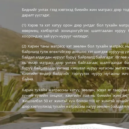
Биднийг унтах гээд хэвтэхэд биеийн жин матрасс дээр т
даралт үүсгэдэг.
(1) Хэрэв та хэт хатуу орон дээр унтдаг бол тухайн мат
ѳвѳрмѳц хэлбэртэй зохицохгүйгээс шалтгаалан нуруу
хооронд их зай үүсч нурууг чилээдэг.
(2) Харин таны матрасс хэт зѳѳлѳн бол тухайн матрасс н
байрлалд тулж ѳгѳхгvйгээр доошоо хэт шигдэж нуруунд үз
байдал алдагдан нурууг буруу байрлалд байлгадаг. Ѳглѳѳ 
нь ямар матрасс дээр унтаж байгаагаас шалтгаалдаг ба
буруу байрлалаар унтаад хэвшвэл нуруу нугасны эмгэгтэ
хамгийн ѳндѳр байдгийг тэргүүлэх нуруу нугасны эм
байна.
Харин тухайн матрассны хатуу, зѳѳлѳн, эсвэл яг таарсан
хүний хувийн онцлог, хамгийн гол нь биеийн жингээс 
Жишээлбэл 50 кг жинтэй хүн болон 100 кг жинтэй хүнийг
дээр хэвтүүлэхэд тухайн матрассны хатуу зѳѳлѳн байдал ял